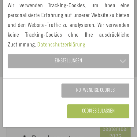
Wir verwenden Tracking-Cookies, um Ihnen eine
Altmühlfranken gemeinsam mit zahlreichen
personalisierte Erfahrung auf unserer Website zu bieten
Partnern zum 4. Tag der…
und den Website-Traffic zu analysieren. Wir verwenden
keine Tracking-Cookies ohne Ihre ausdrückliche
Zustimmung.
Datenschutzerklärung
1
2
3
4
5
…
EINSTELLUNGEN
NOTWENDIGE COOKIES
Veranstaltungen
COOKIES ZULASSEN
23.
September
2026