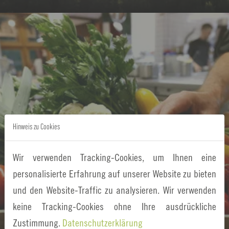
L
i
n
k
ö
f
f
Hinweis zu Cookies
n
e
Wir verwenden Tracking-Cookies, um Ihnen eine
n
personalisierte Erfahrung auf unserer Website zu bieten
und den Website-Traffic zu analysieren. Wir verwenden
keine Tracking-Cookies ohne Ihre ausdrückliche
Rezepte
Zustimmung.
Datenschutzerklärung