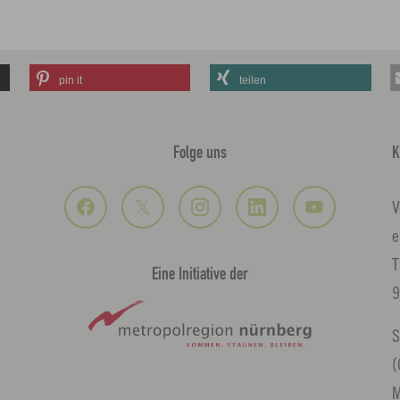
pin it
teilen
Folge uns
K
V
e
T
Eine Initiative der
9
S
(
M