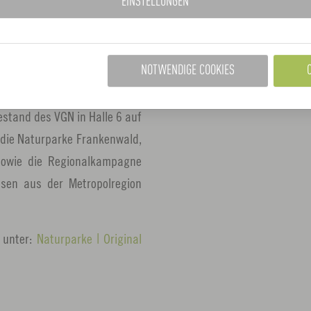
EINSTELLUNGEN
Frankenwald sowie das Projektm
 oder Geschenk. Insgesamt 30
ielfalt, Qualität, Tradition,
eilweise in den Naturparken,
NOTWENDIGE COOKIES
tand des VGN in Halle 6 auf
. die Naturparke Frankenwald,
sowie die Regionalkampagne
ssen aus der Metropolregion
e unter:
Naturparke | Original