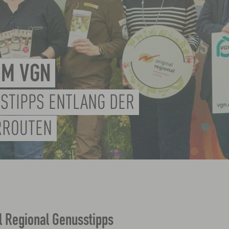
IM VGN
SSTIPPS ENTLANG DER
RROUTEN
l Regional Genusstipps