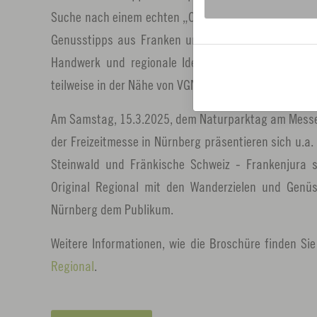
Suche nach einem echten „Original“ als Mitbringsel
Genusstipps aus Franken und der Oberpfalz, die für V
Handwerk und regionale Identität stehen, liegen t
teilweise in der Nähe von VGN-Freizeittipps.
Am Samstag, 15.3.2025, dem Naturparktag am Messes
der Freizeitmesse in Nürnberg präsentieren sich u.a
Steinwald und Fränkische Schweiz - Frankenjura 
Original Regional mit den Wanderzielen und Genü
Nürnberg dem Publikum.
Weitere Informationen, wie die Broschüre finden Si
Regional
.